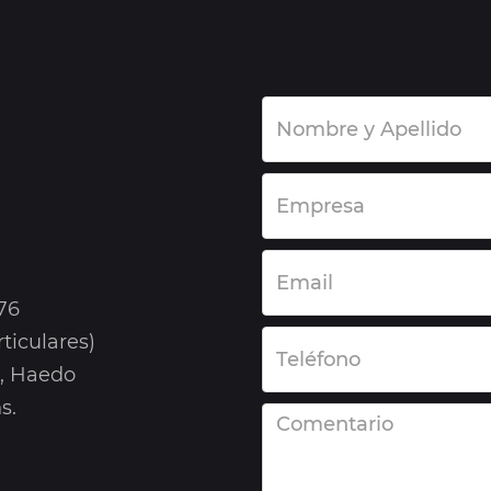
76
ticulares)
6, Haedo
s.