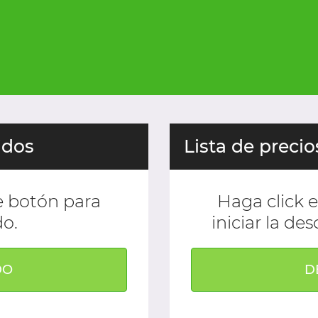
idos
Lista de precio
te botón para
Haga click e
do.
iniciar la des
DO
D