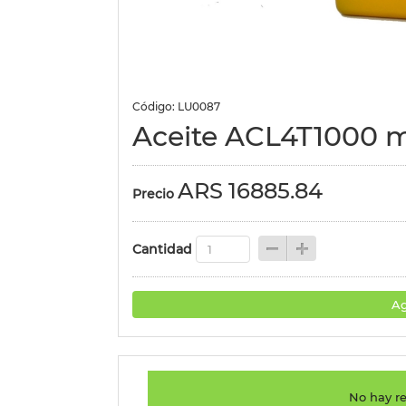
Código: LU0087
Aceite ACL4T1000 m
ARS 16885.84
Precio
Cantidad
Ag
No hay re