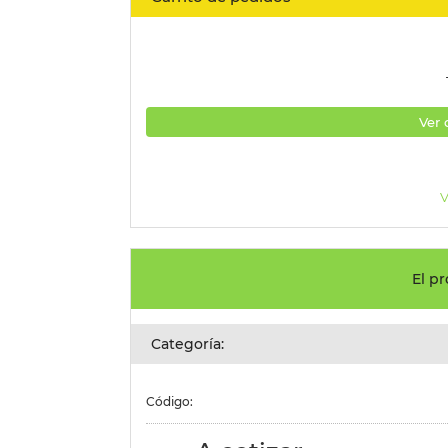
Ver 
V
El pr
Categoría:
Código: