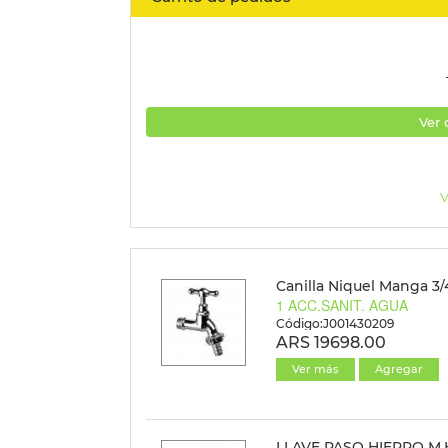
Ver 
V
Canilla Niquel Manga 3/
1 ACC.SANIT. AGUA
Código:J001430209
ARS 19698.00
Ver más
Agregar
LLAVE PASO HIERRO M.