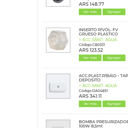
ARS 148.77
Ver más
Agregar
INSERTO P/VOL. FV
GRUESO PLASTICO
1 ACC.SANIT. AGUA
Código:CB0331
ARS 123.52
Ver más
Agregar
ACC.PLAST.P/BA\O - TA
DEPOSITO
1 ACC.SANIT. AGUA
Código:DA04851
ARS 341.11
Ver más
Agregar
BOMBA PRESURIZADO
100W 8,5mt