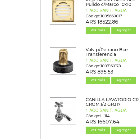
Pulido c/Marco 10x10
1 ACC.SANIT. AGUA
Código:J005660017
ARS 18522.86
Ver más
Agregar
Valv p/Peirano Bce
Transferencia
1 ACC.SANIT. AGUA
Código:J007160178
ARS 895.53
Ver más
Agregar
CANILLA LAVATORIO C
CROM.1/2 GR317
1 ACC.SANIT. AGUA
Código:LL114
ARS 16607.64
Ver más
Agregar