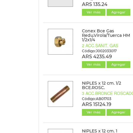
ARS 135.24
Ver más
Agregar
Conex Bce Gas
Redu.Virola/Tuerca HM
1/2x1/4
2 ACC.SANIT. GAS
Código:J002033017
ARS 4235.49
Ver más
Agregar
NIPLES x 12 cm. 1/2
BCE.ROSC.
3 ACC.BRONCE ROSCAD
Código:AB01703
ARS 15124.19
Ver más
Agregar
NIPLES x 12 cm. 1