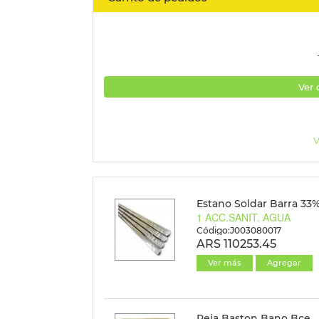
Ver 
V
Estano Soldar Barra 33
1 ACC.SANIT. AGUA
Código:J003080017
ARS 110253.45
Ver más
Agregar
Reja Baston Bano Bce